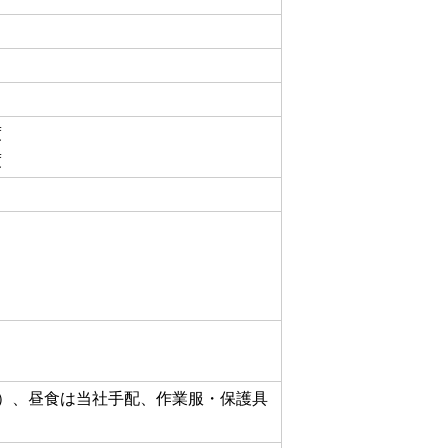
度
度
）、昼食
は当社手配、作業服・保護具