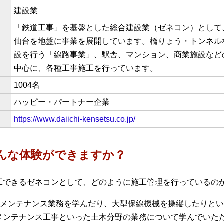
建設業
「鉄道工事」を基盤とした総合建設業（ゼネコン）として
仙台を地盤に事業を展開しています。
橋りょう・トンネル
設を行う
「線路事業」、駅舎、マンション、商業施設など
中心に、各種工事施工を行っています。
1004名
ハッピー・パートナー企業
https://www.daiichi-kensetsu.co.jp/
んな体験ができますか？
工できるゼネコンとして、ど
のように施工管理を行っているの
のメンテナンス業務を学んだ
り、大型保線機械を操縦したりとい
メンテナンス工事とい
った土木分野の業務について学んでいた