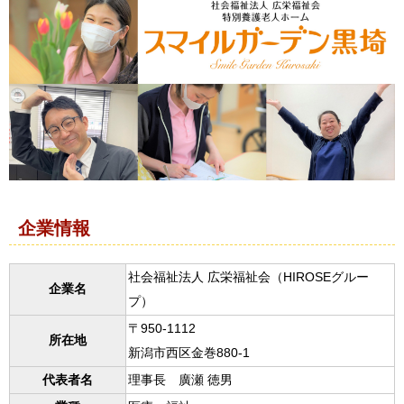
企業情報
社会福祉法人 広栄福祉会（HIROSEグルー
企業名
プ）
〒950-1112
所在地
新潟市西区金巻880-1
代表者名
理事長 廣瀬 徳男