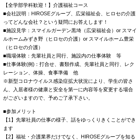
【全学部学科歓迎！】介護福祉コース
■会社説明：HIROSEグループ、広栄福祉会、ヒロセの介護
ってどんな会社？という疑問にお答えします！
■施設見学：スマイルガーデン黒埼（広栄福祉会）or スマイ
ルホームみずき野（ヒロセの介護）or スマイルホーム豊栄
（ヒロセの介護）
■職場体験：先輩社員と同行、施設内の仕事体験 等
■仕事体験(例)：打合せ、書類作成、先輩社員と同行、レク
レーション、体操、食事準備 他
※新型コロナウイルス感染症拡大状況により、学生の皆さ
ん、入居者様の健康と安全を第一に内容等を変更する場合
がございますので、予めご了承下さい。
■参加メリット
【1】先輩社員の仕事の様子、話をゆっくりきくことができ
ます
【2】福祉・介護業界だけでなく、HIROSEグループを知る