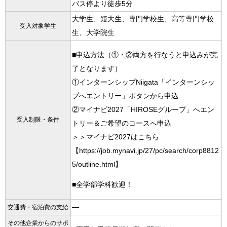
バス停より徒歩5分
大学生、短大生、専門学校生、高等専門学校
受入対象学生
生、大学院生
■申込方法（①・②両方を行なうと申込みが完
了となります）
①インターンシップNiigata「インターンシッ
プへエントリー」ボタンから申込
②マイナビ2027「HIROSEグループ」へエン
受入制限・条件
トリー＆ご希望のコースへ申込
＞＞マイナビ2027はこちら
【https://job.mynavi.jp/27/pc/search/corp8812
5/outline.html】
■全学部学科歓迎！
―
交通費・宿泊費の支給
その他企業からのサポ