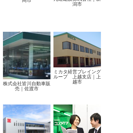
岡市
潟市
ミカタ経営ブレイング
ループ 上越支店｜上
越市
株式会社皆川自動車販
売｜佐渡市