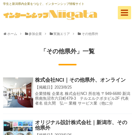
学生と新潟県内企業をつなぐ、インターンシップ情報サイト
ホーム
参加企業
実施エリア
その他県外
「
その他県外
」
一覧
株式会社NCI｜その他県外、オンライン
【掲載日】
2023/8/25
企業情報 企業名 株式会社NCI 所在地 〒949-6680 新潟
県南魚沼市六日町479-3 テルエルクボタビル2F 代表
者名 佐久間 弘一 業種 サービス業（他に分
オリジナル設計株式会社｜新潟市、その
他県外