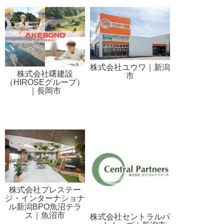
株式会社ユウワ｜新潟
株式会社曙建設
市
（HIROSEグループ）
｜長岡市
株式会社プレステー
ジ・インターナショナ
ル新潟BPO魚沼テラ
ス｜魚沼市
株式会社セントラルパ