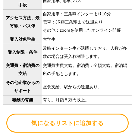
自家用車, 電車, バス
手段
自家用車：三条燕インターより10分
アクセス方法、最
電車：JR燕三条駅まで送迎あり
寄駅・バス停
その他：zoomを使用したオンライン開催
受入対象学生
大学生
常時インターン生が活躍しており、人数が多
受入制限・条件
数の場合は受入れ制限します。
交通費・宿泊費の
交通費実費支給。宿泊費：全額支給。宿泊場
支給
所の手配もします。
その他企業からの
昼食支給。駅からの送迎あり。
サポート
報酬の有無
有り。月額５万円以上。
気になるリストに追加する