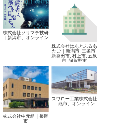
株式会社ソリマチ技研
｜新潟市、オンライン
株式会社はあとふるあ
たご｜新潟市, 三条市,
新発田市, 村上市, 五泉
市, 阿賀野市
スワロー工業株式会社
｜燕市、オンライン
株式会社中元組｜長岡
市