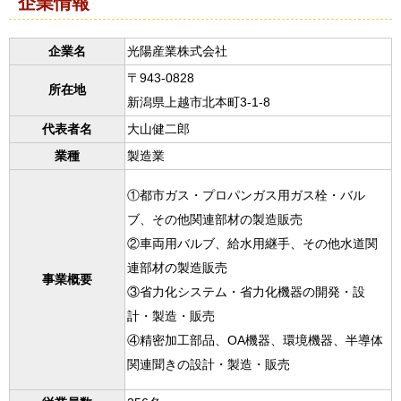
企業情報
企業名
光陽産業株式会社
〒943-0828
所在地
新潟県上越市北本町3-1-8
代表者名
大山健二郎
業種
製造業
①都市ガス・プロパンガス用ガス栓・バル
ブ、その他関連部材の製造販売
②車両用バルブ、給水用継手、その他水道関
連部材の製造販売
事業概要
③省力化システム・省力化機器の開発・設
計・製造・販売
④精密加工部品、OA機器、環境機器、半導体
関連聞きの設計・製造・販売