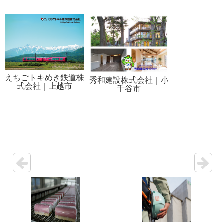
えちごトキめき鉄道株
秀和建設株式会社｜小
式会社｜上越市
千谷市