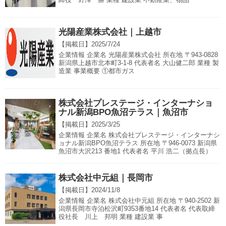
光陽産業株式会社｜上越市
【掲載日】
2025/7/24
企業情報 企業名 光陽産業株式会社 所在地 〒943-0828
新潟県上越市北本町3-1-8 代表者名 大山健二郎 業種 製
造業 事業概要 ①都市ガス
株式会社プレステージ・インターナショ
ナル新潟BPO魚沼テラス｜魚沼市
【掲載日】
2025/3/25
企業情報 企業名 株式会社プレステージ・インターナシ
ョナル新潟BPO魚沼テラス 所在地 〒946-0073 新潟県
魚沼市大沢213 番地1 代表者名 平川 浩二（拠点長）
株式会社中元組｜長岡市
【掲載日】
2024/11/8
企業情報 企業名 株式会社中元組 所在地 〒940-2502 新
潟県長岡市寺泊松沢町9353番地14 代表者名 代表取締
役社長 川上 邦明 業種 建設業 事