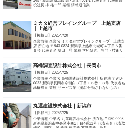
1457 新潟県新潟市南区清水4501-1 代表者名 代表取締
役社長 捧 雄一郎 業種 情報通信業
ミカタ経営ブレイングループ 上越支店
｜上越市
【掲載日】
2025/7/28
企業情報 企業名 ミカタ経営ブレイングループ 上越支
店 所在地 〒943-0824 新潟県上越市北城町４丁目６番
８号 代表者名 柴田 昇 業種 学術研究、専門・技術サ
高橋調査設計株式会社｜長岡市
【掲載日】
2025/7/25
企業情報 企業名 高橋調査設計株式会社 所在地 〒940-
0033 新潟県長岡市今朝白３丁目１６番１８号 代表者名
髙橋有喜 業種 サービス業（他に分類されないもの）
丸運建設株式会社｜新潟市
【掲載日】
2025/7/25
企業情報 企業名 丸運建設株式会社 所在地 〒950-0908
新潟県新潟市中央区幸西1丁目4番21号 代表者名 代表取
締役 野澤 勝 業種 建設業 不動産業、物品